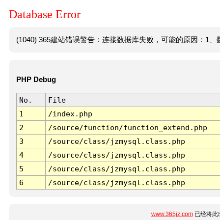
Database Error
(1040) 365建站错误警告：连接数据库失败，可能的原因：1、数
PHP Debug
No.
File
1
/index.php
2
/source/function/function_extend.php
3
/source/class/jzmysql.class.php
4
/source/class/jzmysql.class.php
5
/source/class/jzmysql.class.php
6
/source/class/jzmysql.class.php
www.365jz.com
已经将此