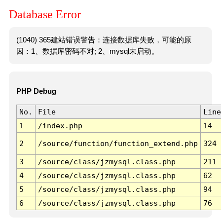
Database Error
(1040) 365建站错误警告：连接数据库失败，可能的原
因：1、数据库密码不对; 2、mysql未启动。
PHP Debug
No.
File
Line
1
/index.php
14
2
/source/function/function_extend.php
324
3
/source/class/jzmysql.class.php
211
4
/source/class/jzmysql.class.php
62
5
/source/class/jzmysql.class.php
94
6
/source/class/jzmysql.class.php
76