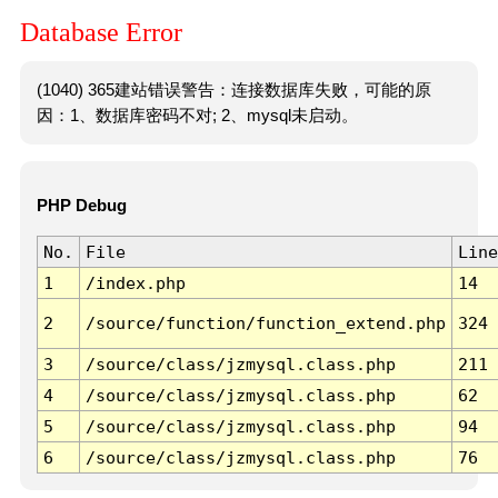
Database Error
(1040) 365建站错误警告：连接数据库失败，可能的原
因：1、数据库密码不对; 2、mysql未启动。
PHP Debug
No.
File
Line
1
/index.php
14
2
/source/function/function_extend.php
324
3
/source/class/jzmysql.class.php
211
4
/source/class/jzmysql.class.php
62
5
/source/class/jzmysql.class.php
94
6
/source/class/jzmysql.class.php
76