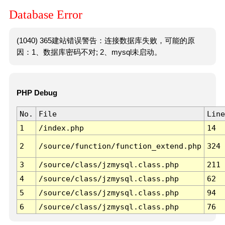
Database Error
(1040) 365建站错误警告：连接数据库失败，可能的原
因：1、数据库密码不对; 2、mysql未启动。
PHP Debug
No.
File
Line
1
/index.php
14
2
/source/function/function_extend.php
324
3
/source/class/jzmysql.class.php
211
4
/source/class/jzmysql.class.php
62
5
/source/class/jzmysql.class.php
94
6
/source/class/jzmysql.class.php
76