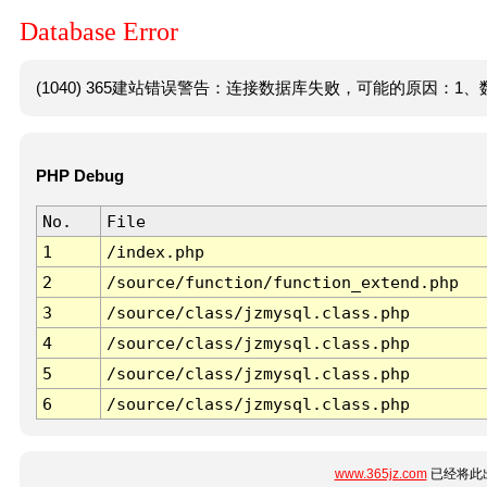
Database Error
(1040) 365建站错误警告：连接数据库失败，可能的原因：1、数
PHP Debug
No.
File
1
/index.php
2
/source/function/function_extend.php
3
/source/class/jzmysql.class.php
4
/source/class/jzmysql.class.php
5
/source/class/jzmysql.class.php
6
/source/class/jzmysql.class.php
www.365jz.com
已经将此