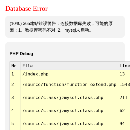
Database Error
(1040) 365建站错误警告：连接数据库失败，可能的原
因：1、数据库密码不对; 2、mysql未启动。
PHP Debug
No.
File
Line
1
/index.php
13
2
/source/function/function_extend.php
1548
3
/source/class/jzmysql.class.php
211
4
/source/class/jzmysql.class.php
62
5
/source/class/jzmysql.class.php
94