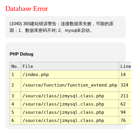
Database Error
(1040) 365建站错误警告：连接数据库失败，可能的原
因：1、数据库密码不对; 2、mysql未启动。
PHP Debug
No.
File
Line
1
/index.php
14
2
/source/function/function_extend.php
324
3
/source/class/jzmysql.class.php
211
4
/source/class/jzmysql.class.php
62
5
/source/class/jzmysql.class.php
94
6
/source/class/jzmysql.class.php
76