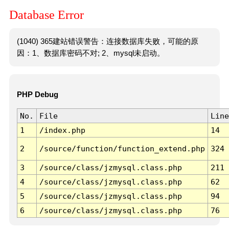
Database Error
(1040) 365建站错误警告：连接数据库失败，可能的原
因：1、数据库密码不对; 2、mysql未启动。
PHP Debug
No.
File
Line
1
/index.php
14
2
/source/function/function_extend.php
324
3
/source/class/jzmysql.class.php
211
4
/source/class/jzmysql.class.php
62
5
/source/class/jzmysql.class.php
94
6
/source/class/jzmysql.class.php
76