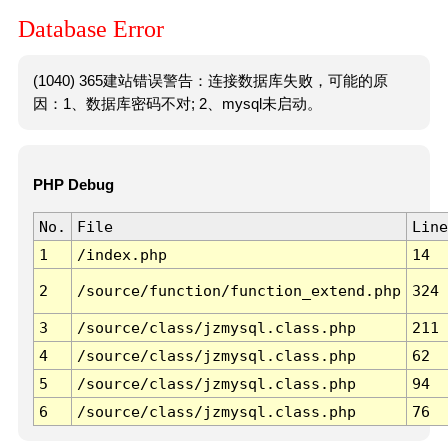
Database Error
(1040) 365建站错误警告：连接数据库失败，可能的原
因：1、数据库密码不对; 2、mysql未启动。
PHP Debug
No.
File
Line
1
/index.php
14
2
/source/function/function_extend.php
324
3
/source/class/jzmysql.class.php
211
4
/source/class/jzmysql.class.php
62
5
/source/class/jzmysql.class.php
94
6
/source/class/jzmysql.class.php
76