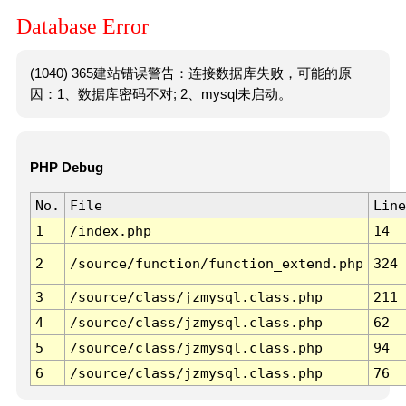
Database Error
(1040) 365建站错误警告：连接数据库失败，可能的原
因：1、数据库密码不对; 2、mysql未启动。
PHP Debug
No.
File
Line
1
/index.php
14
2
/source/function/function_extend.php
324
3
/source/class/jzmysql.class.php
211
4
/source/class/jzmysql.class.php
62
5
/source/class/jzmysql.class.php
94
6
/source/class/jzmysql.class.php
76