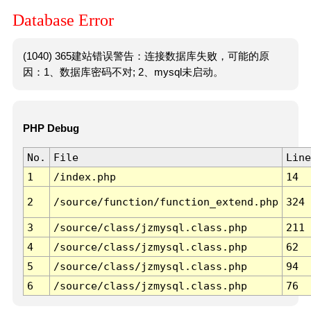
Database Error
(1040) 365建站错误警告：连接数据库失败，可能的原
因：1、数据库密码不对; 2、mysql未启动。
PHP Debug
No.
File
Line
1
/index.php
14
2
/source/function/function_extend.php
324
3
/source/class/jzmysql.class.php
211
4
/source/class/jzmysql.class.php
62
5
/source/class/jzmysql.class.php
94
6
/source/class/jzmysql.class.php
76