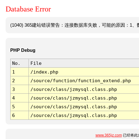
Database Error
(1040) 365建站错误警告：连接数据库失败，可能的原因：1、数
PHP Debug
No.
File
1
/index.php
2
/source/function/function_extend.php
3
/source/class/jzmysql.class.php
4
/source/class/jzmysql.class.php
5
/source/class/jzmysql.class.php
6
/source/class/jzmysql.class.php
www.365jz.com
已经将此