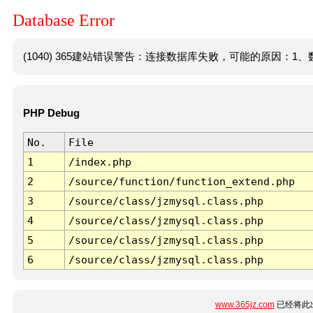
Database Error
(1040) 365建站错误警告：连接数据库失败，可能的原因：1、数
PHP Debug
No.
File
1
/index.php
2
/source/function/function_extend.php
3
/source/class/jzmysql.class.php
4
/source/class/jzmysql.class.php
5
/source/class/jzmysql.class.php
6
/source/class/jzmysql.class.php
www.365jz.com
已经将此