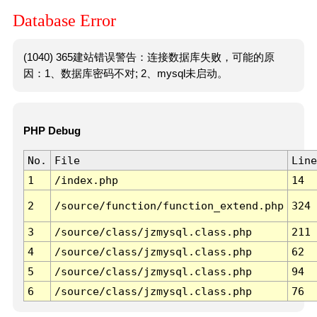
Database Error
(1040) 365建站错误警告：连接数据库失败，可能的原
因：1、数据库密码不对; 2、mysql未启动。
PHP Debug
No.
File
Line
1
/index.php
14
2
/source/function/function_extend.php
324
3
/source/class/jzmysql.class.php
211
4
/source/class/jzmysql.class.php
62
5
/source/class/jzmysql.class.php
94
6
/source/class/jzmysql.class.php
76