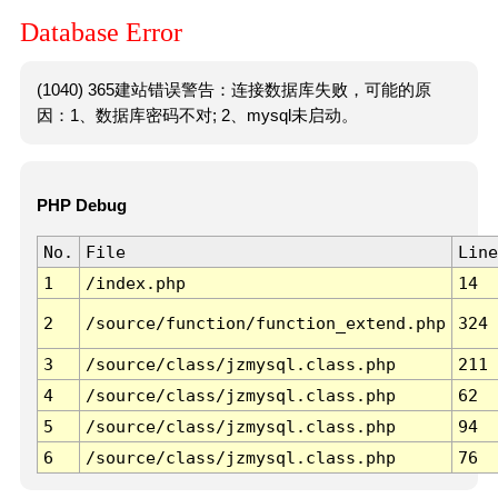
Database Error
(1040) 365建站错误警告：连接数据库失败，可能的原
因：1、数据库密码不对; 2、mysql未启动。
PHP Debug
No.
File
Line
1
/index.php
14
2
/source/function/function_extend.php
324
3
/source/class/jzmysql.class.php
211
4
/source/class/jzmysql.class.php
62
5
/source/class/jzmysql.class.php
94
6
/source/class/jzmysql.class.php
76