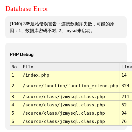
Database Error
(1040) 365建站错误警告：连接数据库失败，可能的原
因：1、数据库密码不对; 2、mysql未启动。
PHP Debug
No.
File
Line
1
/index.php
14
2
/source/function/function_extend.php
324
3
/source/class/jzmysql.class.php
211
4
/source/class/jzmysql.class.php
62
5
/source/class/jzmysql.class.php
94
6
/source/class/jzmysql.class.php
76