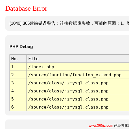
Database Error
(1040) 365建站错误警告：连接数据库失败，可能的原因：1、数
PHP Debug
No.
File
1
/index.php
2
/source/function/function_extend.php
3
/source/class/jzmysql.class.php
4
/source/class/jzmysql.class.php
5
/source/class/jzmysql.class.php
6
/source/class/jzmysql.class.php
www.365jz.com
已经将此