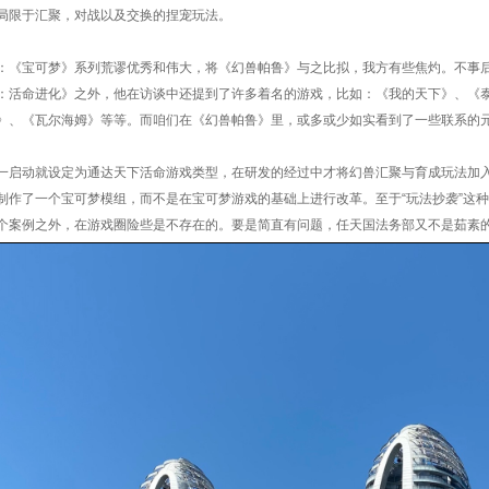
局限于汇聚，对战以及交换的捏宠玩法。
：《宝可梦》系列荒谬优秀和伟大，将《幻兽帕鲁》与之比拟，我方有些焦灼。不事
：活命进化》之外，他在访谈中还提到了许多着名的游戏，比如：《我的天下》、《
》、《瓦尔海姆》等等。而咱们在《幻兽帕鲁》里，或多或少如实看到了一些联系的
一启动就设定为通达天下活命游戏类型，在研发的经过中才将幻兽汇聚与育成玩法加
制作了一个宝可梦模组，而不是在宝可梦游戏的基础上进行改革。至于“玩法抄袭”这
个案例之外，在游戏圈险些是不存在的。要是简直有问题，任天国法务部又不是茹素