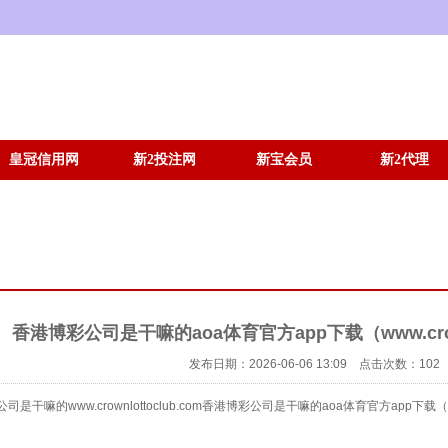
皇冠信用网
新2投注网
新宝会员
新2代理
香港博彩公司是干嘛的aoa体育官方app下载（www.crownl
发布日期：2026-06-06 13:09 点击次数：102
是干嘛的www.crownlottoclub.com香港博彩公司是干嘛的aoa体育官方app下载（www.c