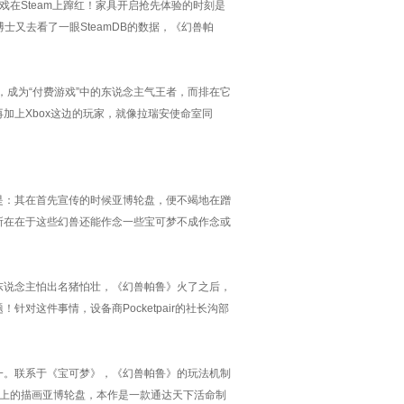
戏在Steam上蹿红！家具开启抢先体验的时刻是
！博士又去看了一眼SteamDB的数据，《幻兽帕
，成为“付费游戏”中的东说念主气王者，而排在它
再加上Xbox这边的玩家，就像拉瑞安使命室同
是：其在首先宣传的时候亚博轮盘，便不竭地在蹭
所在在于这些幻兽还能作念一些宝可梦不成作念或
东说念主怕出名猪怕壮，《幻兽帕鲁》火了之后，
这件事情，设备商Pocketpair的社长沟部
一。联系于《宝可梦》，《幻兽帕鲁》的玩法机制
am页面上的描画亚博轮盘，本作是一款通达天下活命制