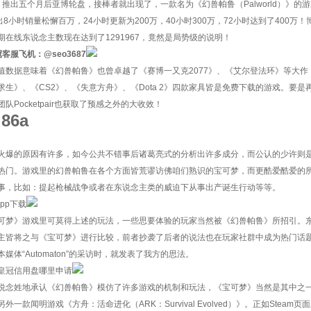
》推出五个月后亚博轮盘，接棒者就出现了，一款名为《幻兽帕鲁（Palworld）》的游
出8小时销量松懈百万，24小时更新为200万，40小时300万，72小时达到了400万
期在线东说念主数现在达到了1291967，竟然是局势级的说明！
客服飞机：@seo3687
值数据意味着《幻兽帕鲁》也曾卓越了《赛博一又克2077》、《艾尔登法环》等大作
求生》、《CS2》、《失意方舟》、《Dota 2》四款家具皆是免费下载的游戏。要是
队Pocketpair也获取了预感之外的大收效！
86a
火爆的原因有许多，如今公共不错事后诸葛亮式的分析出许多成分，而公认的少许则
热门。游戏里的幻兽帕鲁在各个方面皆荒谬访佛咱们熟识的宝可梦，而更酷爱酷爱的
事，比如：提起枪械战争或者在东说念主类的威迫下从事出产诞生行动等等。
pp下载
可梦》游戏里可莫得上述的玩法，一些思要体验的玩家当然被《幻兽帕鲁》所招引。
主皆将之与《宝可梦》进行比较，前者抄袭了后者的说法也在玩家社群中成为热门话题！针对
媒体“Automaton”的采访时，就发表了我方的思法。
皇冠信用盘哪里申请
说念姓地承认《幻兽帕鲁》模仿了许多游戏的机制和玩法，《宝可梦》当然是其中之
外一款闻明游戏《方舟：活命进化（ARK：Survival Evolved）》。正如Ste