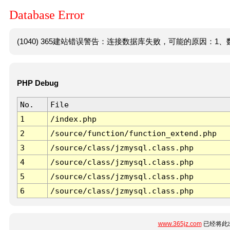
Database Error
(1040) 365建站错误警告：连接数据库失败，可能的原因：1、数
PHP Debug
No.
File
1
/index.php
2
/source/function/function_extend.php
3
/source/class/jzmysql.class.php
4
/source/class/jzmysql.class.php
5
/source/class/jzmysql.class.php
6
/source/class/jzmysql.class.php
www.365jz.com
已经将此