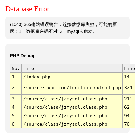
Database Error
(1040) 365建站错误警告：连接数据库失败，可能的原
因：1、数据库密码不对; 2、mysql未启动。
PHP Debug
No.
File
Line
1
/index.php
14
2
/source/function/function_extend.php
324
3
/source/class/jzmysql.class.php
211
4
/source/class/jzmysql.class.php
62
5
/source/class/jzmysql.class.php
94
6
/source/class/jzmysql.class.php
76