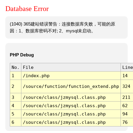
Database Error
(1040) 365建站错误警告：连接数据库失败，可能的原
因：1、数据库密码不对; 2、mysql未启动。
PHP Debug
No.
File
Line
1
/index.php
14
2
/source/function/function_extend.php
324
3
/source/class/jzmysql.class.php
211
4
/source/class/jzmysql.class.php
62
5
/source/class/jzmysql.class.php
94
6
/source/class/jzmysql.class.php
76