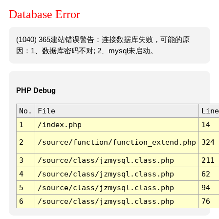
Database Error
(1040) 365建站错误警告：连接数据库失败，可能的原
因：1、数据库密码不对; 2、mysql未启动。
PHP Debug
No.
File
Line
1
/index.php
14
2
/source/function/function_extend.php
324
3
/source/class/jzmysql.class.php
211
4
/source/class/jzmysql.class.php
62
5
/source/class/jzmysql.class.php
94
6
/source/class/jzmysql.class.php
76