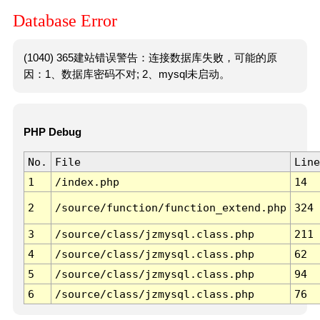
Database Error
(1040) 365建站错误警告：连接数据库失败，可能的原
因：1、数据库密码不对; 2、mysql未启动。
PHP Debug
No.
File
Line
1
/index.php
14
2
/source/function/function_extend.php
324
3
/source/class/jzmysql.class.php
211
4
/source/class/jzmysql.class.php
62
5
/source/class/jzmysql.class.php
94
6
/source/class/jzmysql.class.php
76