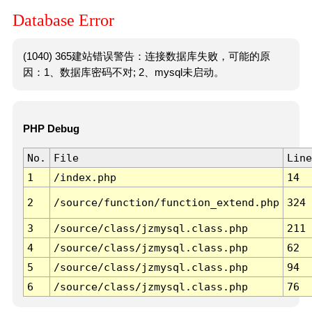
Database Error
(1040) 365建站错误警告：连接数据库失败，可能的原
因：1、数据库密码不对; 2、mysql未启动。
PHP Debug
No.
File
Line
1
/index.php
14
2
/source/function/function_extend.php
324
3
/source/class/jzmysql.class.php
211
4
/source/class/jzmysql.class.php
62
5
/source/class/jzmysql.class.php
94
6
/source/class/jzmysql.class.php
76