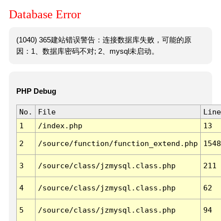
Database Error
(1040) 365建站错误警告：连接数据库失败，可能的原
因：1、数据库密码不对; 2、mysql未启动。
PHP Debug
No.
File
Line
1
/index.php
13
2
/source/function/function_extend.php
1548
3
/source/class/jzmysql.class.php
211
4
/source/class/jzmysql.class.php
62
5
/source/class/jzmysql.class.php
94