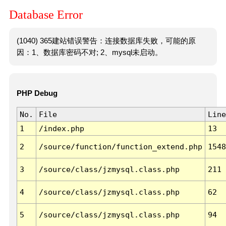
Database Error
(1040) 365建站错误警告：连接数据库失败，可能的原
因：1、数据库密码不对; 2、mysql未启动。
PHP Debug
No.
File
Line
1
/index.php
13
2
/source/function/function_extend.php
1548
3
/source/class/jzmysql.class.php
211
4
/source/class/jzmysql.class.php
62
5
/source/class/jzmysql.class.php
94