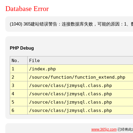
Database Error
(1040) 365建站错误警告：连接数据库失败，可能的原因：1、数
PHP Debug
No.
File
1
/index.php
2
/source/function/function_extend.php
3
/source/class/jzmysql.class.php
4
/source/class/jzmysql.class.php
5
/source/class/jzmysql.class.php
6
/source/class/jzmysql.class.php
www.365jz.com
已经将此