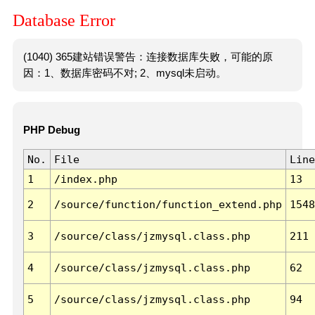
Database Error
(1040) 365建站错误警告：连接数据库失败，可能的原
因：1、数据库密码不对; 2、mysql未启动。
PHP Debug
No.
File
Line
1
/index.php
13
2
/source/function/function_extend.php
1548
3
/source/class/jzmysql.class.php
211
4
/source/class/jzmysql.class.php
62
5
/source/class/jzmysql.class.php
94