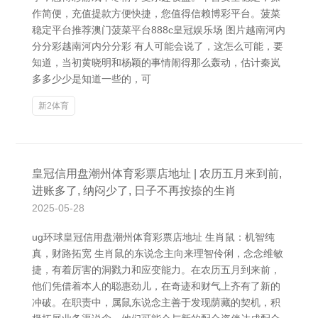
作简便，充值提款方便快捷，您值得信赖博彩平台。菠菜
稳定平台推荐澳门菠菜平台888c皇冠娱乐场 图片越南河内
分分彩越南河内分分彩 有人可能会说了，这怎么可能，要
知道，当初黄晓明和杨颖的事情闹得那么轰动，估计秦岚
多多少少是知道一些的，可
新2体育
皇冠信用盘潮州体育彩票店地址 | 农历五月来到前,
进账多了, 纳闷少了, 日子不再按捺的生肖
2025-05-28
ug环球皇冠信用盘潮州体育彩票店地址 生肖鼠：机智纯
真，财路拓宽 生肖鼠的东说念主向来理智伶俐，念念维敏
捷，有着厉害的洞戮力和应变能力。在农历五月到来前，
他们凭借着本人的聪惠劲儿，在奇迹和财气上齐有了新的
冲破。在职责中，属鼠东说念主善于发现荫藏的契机，积