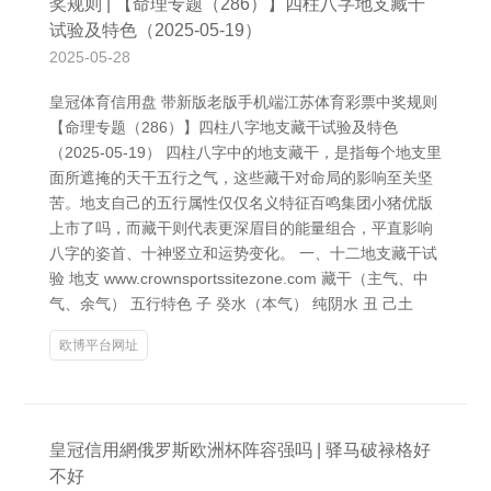
奖规则 | 【命理专题（286）】四柱八字地支藏干
试验及特色（2025-05-19）
2025-05-28
皇冠体育信用盘 带新版老版手机端江苏体育彩票中奖规则
【命理专题（286）】四柱八字地支藏干试验及特色
（2025-05-19） 四柱八字中的地支藏干，是指每个地支里
面所遮掩的天干五行之气，这些藏干对命局的影响至关坚
苦。地支自己的五行属性仅仅名义特征百鸣集团小猪优版
上市了吗，而藏干则代表更深眉目的能量组合，平直影响
八字的姿首、十神竖立和运势变化。 一、十二地支藏干试
验 地支 www.crownsportssitezone.com 藏干（主气、中
气、余气） 五行特色 子 癸水（本气） 纯阴水 丑 己土
欧博平台网址
皇冠信用網俄罗斯欧洲杯阵容强吗 | 驿马破禄格好
不好