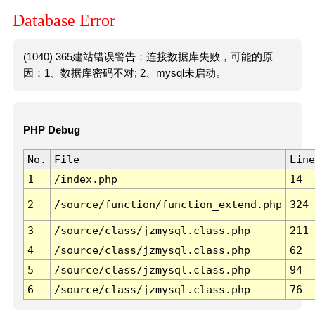
Database Error
(1040) 365建站错误警告：连接数据库失败，可能的原
因：1、数据库密码不对; 2、mysql未启动。
PHP Debug
No.
File
Line
1
/index.php
14
2
/source/function/function_extend.php
324
3
/source/class/jzmysql.class.php
211
4
/source/class/jzmysql.class.php
62
5
/source/class/jzmysql.class.php
94
6
/source/class/jzmysql.class.php
76