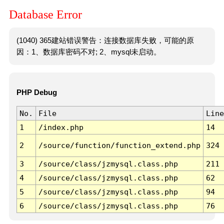
Database Error
(1040) 365建站错误警告：连接数据库失败，可能的原
因：1、数据库密码不对; 2、mysql未启动。
PHP Debug
No.
File
Line
1
/index.php
14
2
/source/function/function_extend.php
324
3
/source/class/jzmysql.class.php
211
4
/source/class/jzmysql.class.php
62
5
/source/class/jzmysql.class.php
94
6
/source/class/jzmysql.class.php
76