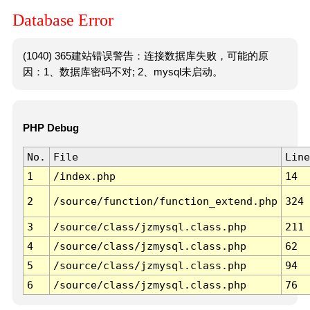
Database Error
(1040) 365建站错误警告：连接数据库失败，可能的原
因：1、数据库密码不对; 2、mysql未启动。
PHP Debug
No.
File
Line
1
/index.php
14
2
/source/function/function_extend.php
324
3
/source/class/jzmysql.class.php
211
4
/source/class/jzmysql.class.php
62
5
/source/class/jzmysql.class.php
94
6
/source/class/jzmysql.class.php
76