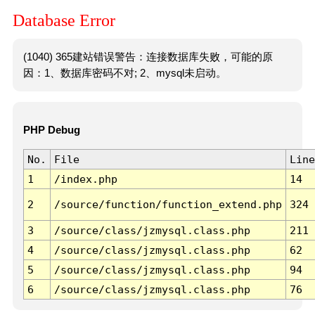
Database Error
(1040) 365建站错误警告：连接数据库失败，可能的原
因：1、数据库密码不对; 2、mysql未启动。
PHP Debug
No.
File
Line
1
/index.php
14
2
/source/function/function_extend.php
324
3
/source/class/jzmysql.class.php
211
4
/source/class/jzmysql.class.php
62
5
/source/class/jzmysql.class.php
94
6
/source/class/jzmysql.class.php
76