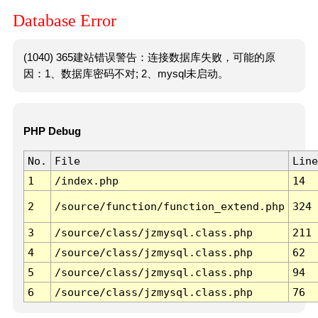
Database Error
(1040) 365建站错误警告：连接数据库失败，可能的原
因：1、数据库密码不对; 2、mysql未启动。
PHP Debug
No.
File
Line
1
/index.php
14
2
/source/function/function_extend.php
324
3
/source/class/jzmysql.class.php
211
4
/source/class/jzmysql.class.php
62
5
/source/class/jzmysql.class.php
94
6
/source/class/jzmysql.class.php
76