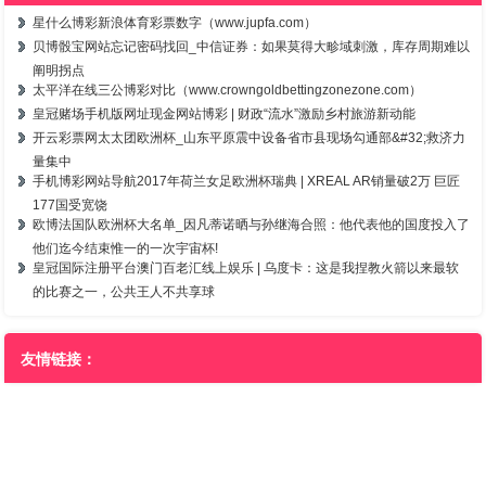
星什么博彩新浪体育彩票数字（www.jupfa.com）
贝博骰宝网站忘记密码找回_中信证券：如果莫得大畛域刺激，库存周期难以
阐明拐点
太平洋在线三公博彩对比（www.crowngoldbettingzonezone.com）
皇冠赌场手机版网址现金网站博彩 | 财政“流水”激励乡村旅游新动能
开云彩票网太太团欧洲杯_山东平原震中设备省市县现场勾通部&#32;救济力
量集中
手机博彩网站导航2017年荷兰女足欧洲杯瑞典 | XREAL AR销量破2万 巨匠
177国受宽饶
欧博法国队欧洲杯大名单_因凡蒂诺晒与孙继海合照：他代表他的国度投入了
他们迄今结束惟一的一次宇宙杯!
皇冠国际注册平台澳门百老汇线上娱乐 | 乌度卡：这是我捏教火箭以来最软
的比赛之一，公共王人不共享球
友情链接：