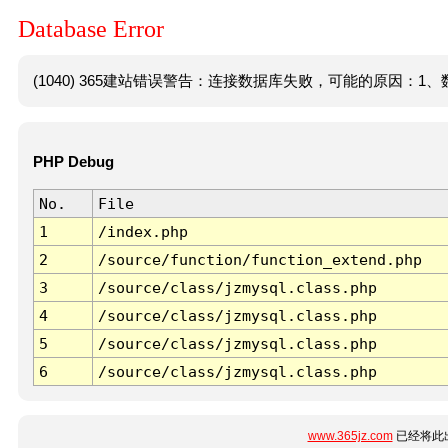
Database Error
(1040) 365建站错误警告：连接数据库失败，可能的原因：1、数
PHP Debug
No.
File
1
/index.php
2
/source/function/function_extend.php
3
/source/class/jzmysql.class.php
4
/source/class/jzmysql.class.php
5
/source/class/jzmysql.class.php
6
/source/class/jzmysql.class.php
www.365jz.com
已经将此