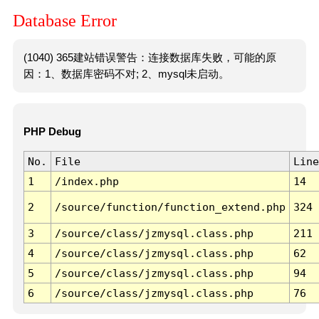
Database Error
(1040) 365建站错误警告：连接数据库失败，可能的原
因：1、数据库密码不对; 2、mysql未启动。
PHP Debug
No.
File
Line
1
/index.php
14
2
/source/function/function_extend.php
324
3
/source/class/jzmysql.class.php
211
4
/source/class/jzmysql.class.php
62
5
/source/class/jzmysql.class.php
94
6
/source/class/jzmysql.class.php
76