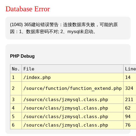
Database Error
(1040) 365建站错误警告：连接数据库失败，可能的原
因：1、数据库密码不对; 2、mysql未启动。
PHP Debug
No.
File
Line
1
/index.php
14
2
/source/function/function_extend.php
324
3
/source/class/jzmysql.class.php
211
4
/source/class/jzmysql.class.php
62
5
/source/class/jzmysql.class.php
94
6
/source/class/jzmysql.class.php
76