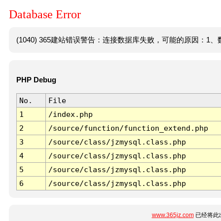
Database Error
(1040) 365建站错误警告：连接数据库失败，可能的原因：1、数
PHP Debug
No.
File
1
/index.php
2
/source/function/function_extend.php
3
/source/class/jzmysql.class.php
4
/source/class/jzmysql.class.php
5
/source/class/jzmysql.class.php
6
/source/class/jzmysql.class.php
www.365jz.com
已经将此