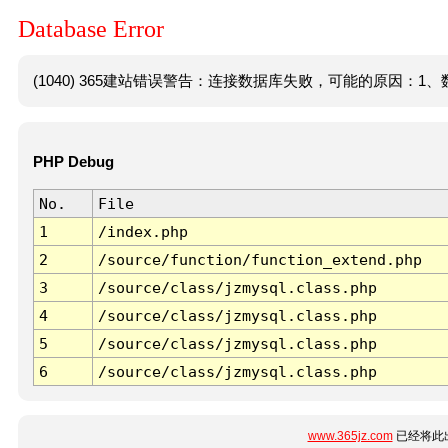
Database Error
(1040) 365建站错误警告：连接数据库失败，可能的原因：1、数
PHP Debug
No.
File
1
/index.php
2
/source/function/function_extend.php
3
/source/class/jzmysql.class.php
4
/source/class/jzmysql.class.php
5
/source/class/jzmysql.class.php
6
/source/class/jzmysql.class.php
www.365jz.com
已经将此