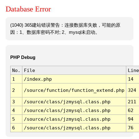
Database Error
(1040) 365建站错误警告：连接数据库失败，可能的原
因：1、数据库密码不对; 2、mysql未启动。
PHP Debug
No.
File
Line
1
/index.php
14
2
/source/function/function_extend.php
324
3
/source/class/jzmysql.class.php
211
4
/source/class/jzmysql.class.php
62
5
/source/class/jzmysql.class.php
94
6
/source/class/jzmysql.class.php
76