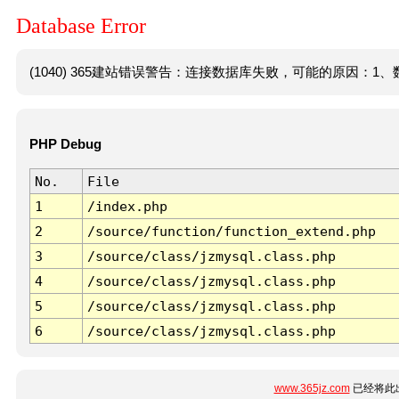
Database Error
(1040) 365建站错误警告：连接数据库失败，可能的原因：1、数
PHP Debug
No.
File
1
/index.php
2
/source/function/function_extend.php
3
/source/class/jzmysql.class.php
4
/source/class/jzmysql.class.php
5
/source/class/jzmysql.class.php
6
/source/class/jzmysql.class.php
www.365jz.com
已经将此