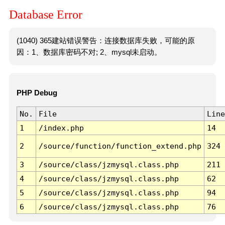
Database Error
(1040) 365建站错误警告：连接数据库失败，可能的原
因：1、数据库密码不对; 2、mysql未启动。
PHP Debug
No.
File
Line
1
/index.php
14
2
/source/function/function_extend.php
324
3
/source/class/jzmysql.class.php
211
4
/source/class/jzmysql.class.php
62
5
/source/class/jzmysql.class.php
94
6
/source/class/jzmysql.class.php
76