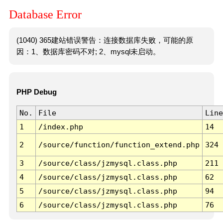
Database Error
(1040) 365建站错误警告：连接数据库失败，可能的原
因：1、数据库密码不对; 2、mysql未启动。
PHP Debug
No.
File
Line
1
/index.php
14
2
/source/function/function_extend.php
324
3
/source/class/jzmysql.class.php
211
4
/source/class/jzmysql.class.php
62
5
/source/class/jzmysql.class.php
94
6
/source/class/jzmysql.class.php
76