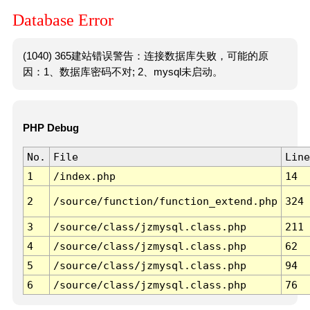
Database Error
(1040) 365建站错误警告：连接数据库失败，可能的原
因：1、数据库密码不对; 2、mysql未启动。
PHP Debug
No.
File
Line
1
/index.php
14
2
/source/function/function_extend.php
324
3
/source/class/jzmysql.class.php
211
4
/source/class/jzmysql.class.php
62
5
/source/class/jzmysql.class.php
94
6
/source/class/jzmysql.class.php
76