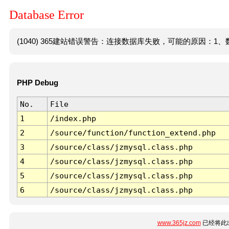
Database Error
(1040) 365建站错误警告：连接数据库失败，可能的原因：1、数
PHP Debug
No.
File
1
/index.php
2
/source/function/function_extend.php
3
/source/class/jzmysql.class.php
4
/source/class/jzmysql.class.php
5
/source/class/jzmysql.class.php
6
/source/class/jzmysql.class.php
www.365jz.com
已经将此