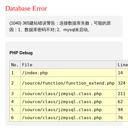
Database Error
(1040) 365建站错误警告：连接数据库失败，可能的原
因：1、数据库密码不对; 2、mysql未启动。
PHP Debug
No.
File
Line
1
/index.php
14
2
/source/function/function_extend.php
324
3
/source/class/jzmysql.class.php
211
4
/source/class/jzmysql.class.php
62
5
/source/class/jzmysql.class.php
94
6
/source/class/jzmysql.class.php
76