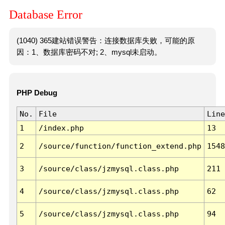
Database Error
(1040) 365建站错误警告：连接数据库失败，可能的原
因：1、数据库密码不对; 2、mysql未启动。
PHP Debug
No.
File
Line
1
/index.php
13
2
/source/function/function_extend.php
1548
3
/source/class/jzmysql.class.php
211
4
/source/class/jzmysql.class.php
62
5
/source/class/jzmysql.class.php
94