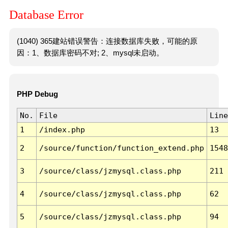
Database Error
(1040) 365建站错误警告：连接数据库失败，可能的原
因：1、数据库密码不对; 2、mysql未启动。
PHP Debug
No.
File
Line
1
/index.php
13
2
/source/function/function_extend.php
1548
3
/source/class/jzmysql.class.php
211
4
/source/class/jzmysql.class.php
62
5
/source/class/jzmysql.class.php
94