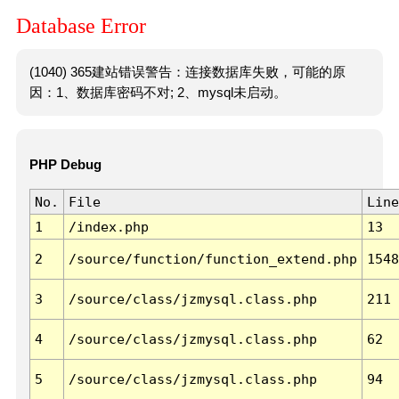
Database Error
(1040) 365建站错误警告：连接数据库失败，可能的原
因：1、数据库密码不对; 2、mysql未启动。
PHP Debug
No.
File
Line
1
/index.php
13
2
/source/function/function_extend.php
1548
3
/source/class/jzmysql.class.php
211
4
/source/class/jzmysql.class.php
62
5
/source/class/jzmysql.class.php
94